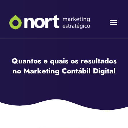
Quem So
MKT Con
MKT Co
Tráfego Pag
Quantos e quais os resultados
no Marketing Contábil Digital