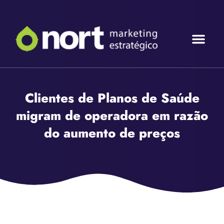
Quem So
MKT Con
MKT Co
Tráfego Pag
Clientes de Planos de Saúde
migram de operadora em razão
do aumento de preços